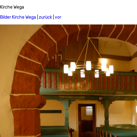
Kirche Wega
Bilder Kirche Wega
|
zurück
|
vor